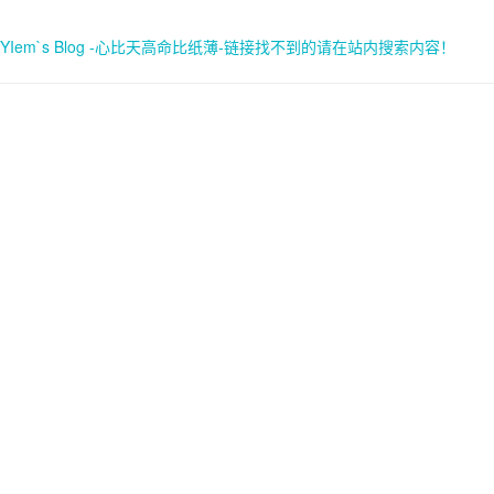
YIem`s Blog -心比天高命比纸薄-链接找不到的请在站内搜索内容！
首页
关于