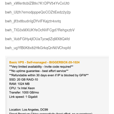
bwh_xWler8cblZB9x7K1DPV54YvCxUt0
bwh_Ul2h7emodpppeQoCOZtiEedz2y2p
bwh_jlf3x8budnIgDYvIFKajztr4xvtq
bwh_TlG3xMXUKYeOcNVFCgd7RehgxzbV
bwh_VubFGHy4jlOUaTycwjIZqMX8Q4fd
bwh_ugYfB0K8x82HkGrkqQnN0VChxpfd