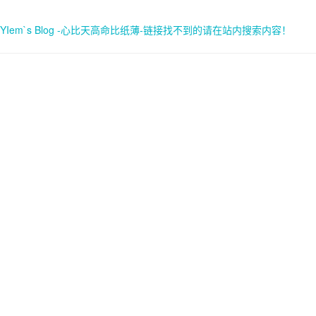
YIem`s Blog -心比天高命比纸薄-链接找不到的请在站内搜索内容！
首页
关于