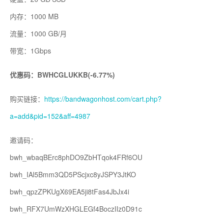
内存：1000 MB
流量：1000 GB/月
带宽：1Gbps
优惠码：BWHCGLUKKB(-6.77%)
购买链接：
https://bandwagonhost.com/cart.php?
a=add&pid=152&aff=4987
邀请码：
bwh_wbaqBErc8phDO9ZbHTqok4FRf6OU
bwh_IAl5Bmm3QD5PScjxc8yJSPY3JtKO
bwh_qpzZPKUgX69EA5ji8tFas4JbJx4i
bwh_RFX7UmWzXHGLEGf4BoczIIz0D91c