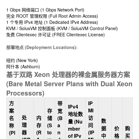
1 Gbps 网络端口 (1 Gbps Network Port)
完全 ROOT 管理权限 (Full Root Admin Access)
1 个专用 IPv4 地址 (1 Dedicated IPv4 Address)
KVM / SolusVM 控制面板 (KVM / SolusVM Control Panel)
免费 Clientexec 许可证 (FREE Clientexec License)
部署地点 (Deployment Locations):
纽约 (New York)
阿什本 (Ashburn)
基于双路 Xeon 处理器的裸金属服务器方案
(Bare Metal Server Plans with Dual Xeon
Processors)
方
IP
带
IPv4
MI
案
存
宽
地址数
处
内
访
名
储
(B
数
量 (Nu
理
存
(S
a
问
称
据
价
购
mber
器
(R
to
n
(IP
(Pl
of IPv
中
格
买