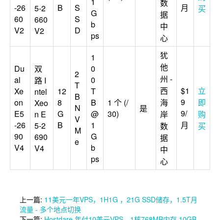
1
数
-26
B
S
月
5-2
买
G
据
60
S
660
b
中
V2
D
V2
ps
心
犹
1
他
Du
双
0
2
州 -
al
0
路 I
T
西
$1
立
Xe
12
T
ntel
B
9
on
8
B
1 个 (/
海
即
Xeo
N
是
9/
E5
G
@
30)
n E
岸
购
V
-26
B
1
月
5-2
数
买
M
90
G
690
据
e
V4
b
V4
中
ps
心
上一篇:
11美元一年VPS，1H1G ，21G SSD储存，1.5T月
流量 - 多个地点切换
下一篇:
Hostdare 年付10美元VPS，1核768MB内存 10GB