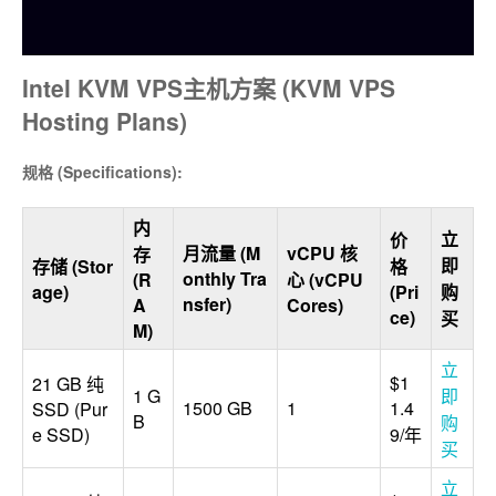
Intel KVM VPS主机方案 (KVM VPS
Hosting Plans)
规格 (Specifications):
内
立
价
月流量 (M
vCPU 核
存
即
存储 (Stor
格
onthly Tra
(R
心 (vCPU
age)
(Pri
购
nsfer)
A
Cores)
ce)
买
M)
立
$1
21 GB 纯
1 G
即
1500 GB
1
1.4
SSD (Pur
B
购
e SSD)
9/年
买
立