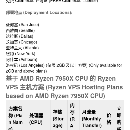
免费 Clientexec 许可证 (FREE Clientexec License)
部署地点 (Deployment Locations):
圣何塞 (San Jose)
西雅图 (Seattle)
达拉斯 (Dallas)
芝加哥 (Chicago)
亚特兰大 (Atlanta)
纽约 (New York)
阿什本 (Ashburn)
洛杉矶 (Los Angeles) (仅限 2GB 及以上方案) (Only available for
2GB and above plans)
基于 AMD Ryzen 7950X CPU 的 Ryzen
VPS 主机方案 (Ryzen VPS Hosting Plans
based on AMD Ryzen 7950X CPU)
内
立
方案名
存储
月流量
存
价
即
称 (Pla
处理器
(Stor
(Monthly
(R
n Nam
(CPU)
格
购
age)
Transfer)
A
e)
买