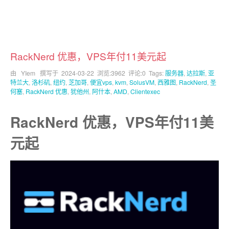
RackNerd 优惠，VPS年付11美元起
由 YIem 撰写于
2024-03-22
浏览:3962 评论:0 Tags:
服务器
,
达拉斯
,
亚
特兰大
,
洛杉矶
,
纽约
,
芝加哥
,
便宜vps
,
kvm
,
SolusVM
,
西雅图
,
RackNerd
,
圣
何塞
,
RackNerd 优惠
,
犹他州
,
阿什本
,
AMD
,
Clientexec
RackNerd 优惠，VPS年付11美
元起