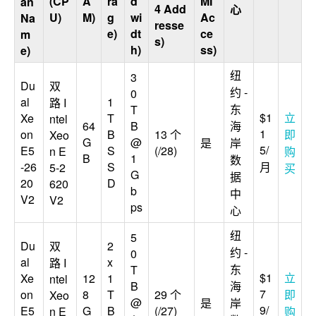
(CP
A
ra
d
MI
an
4 Add
心
U)
M)
g
wi
Ac
Na
resse
e)
dt
ce
m
s)
h)
ss)
e)
纽
3
Du
双
约 -
0
al
1
路 I
东
T
$1
立
Xe
T
ntel
64
B
海
1
on
B
13 个
即
Xeo
G
@
是
岸
5/
E5
S
(/28)
n E
购
B
1
数
-26
S
月
5-2
买
G
据
20
D
620
b
中
V2
V2
ps
心
纽
5
Du
双
2
约 -
0
al
x
路 I
东
T
$1
立
Xe
12
1
ntel
B
海
7
on
8
T
29 个
即
Xeo
@
是
岸
9/
E5
G
B
(/27)
n E
购