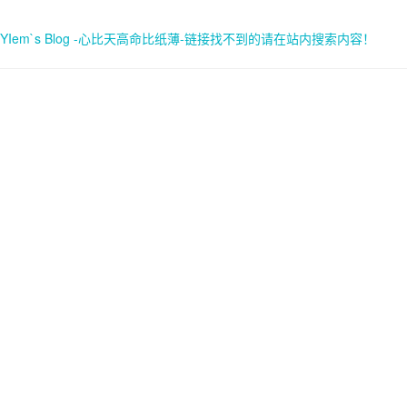
YIem`s Blog -心比天高命比纸薄-链接找不到的请在站内搜索内容！
首页
关于