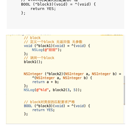
    BOOL (^block3)(void) = ^(void) {

        return YES;

    };
