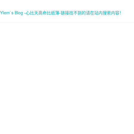
YIem`s Blog -心比天高命比纸薄-链接找不到的请在站内搜索内容！
首页
关于