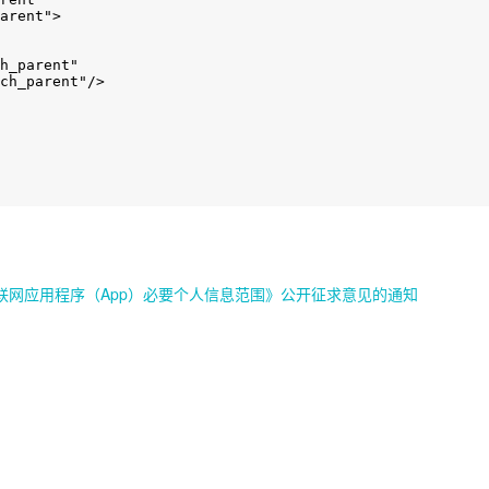
arent">

h_parent"

ch_parent"/>

！
联网应用程序（App）必要个人信息范围》公开征求意见的通知