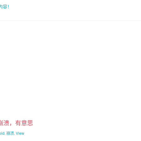
索内容！
PP崩溃，有意思
oid
,
崩溃
,
View