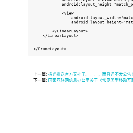
            android:layout_height="match_p
            <view

                android:layout_width="matc
                android:layout_height="mat
        </LinearLayout>

    </LinearLayout>

</FrameLayout>
上一篇:
极光推送官方又挂了。。。，而且还不发公告
下一篇:
国家互联网信息办公室关于《常见类型移动互