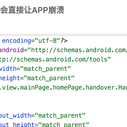
ew 会直接让APP崩溃