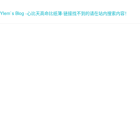
YIem`s Blog -心比天高命比纸薄-链接找不到的请在站内搜索内容！
首页
关于