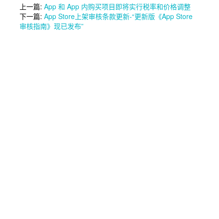
上一篇:
App 和 App 内购买项目即将实行税率和价格调整
下一篇:
App Store上架审核条款更新-“更新版《App Store
审核指南》现已发布”