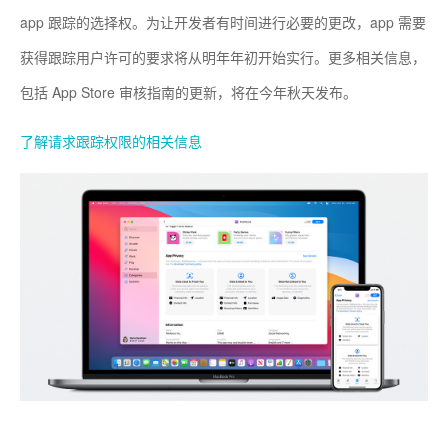
app 跟踪的选择权。为让开发者有时间进行必要的更改，app 需要
获得跟踪用户许可的要求将从明年年初开始实行。更多相关信息，
包括 App Store 审核指南的更新，将在今年秋天发布。
了解请求跟踪权限的相关信息