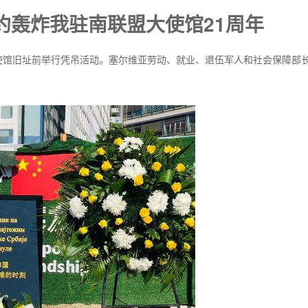
约轰炸我驻南联盟大使馆21周年
炸使馆旧址前举行凭吊活动。塞尔维亚劳动、就业、退伍军人和社会保障部