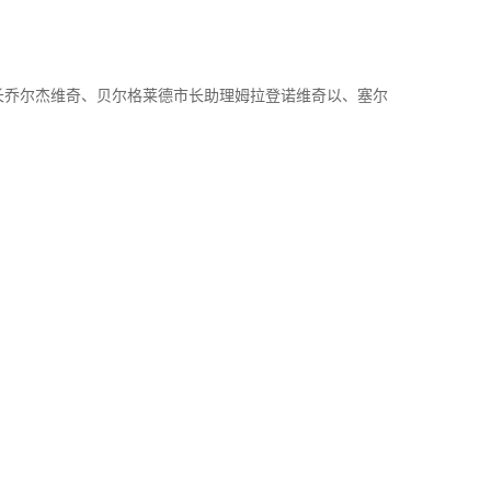
长乔尔杰维奇、贝尔格莱德市长助理姆拉登诺维奇以、塞尔