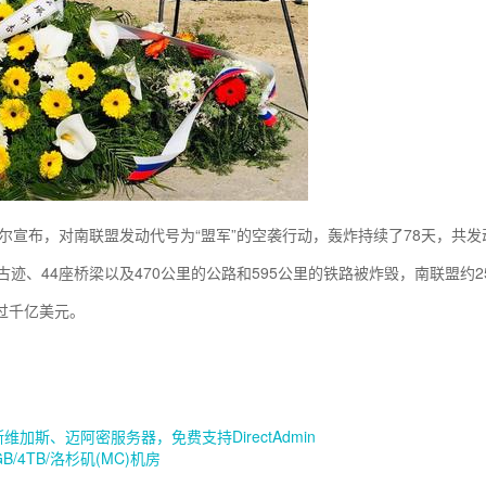
塞尔宣布，对南联盟发动代号为“盟军”的空袭行动，轰炸持续了78天，共发动了
古迹、44座桥梁以及470公里的公路和595公里的铁路被炸毁，南联盟约250
过千亿美元。
拉斯维加斯、迈阿密服务器，免费支持DirectAdmin
0GB/4TB/洛杉矶(MC)机房