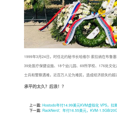
1999年3月24日，时任北约秘书长哈维尔·索拉纳在布鲁
39处医疗保健设施、18个幼儿园、69所学校、176处文化
士兵和警察遇难，近百万人沦为难民，造成经济损失约超
承平的太久？后浪！？
上一篇:
Hostodo年付14.99美元KVM虚拟化 VPS，
下一篇:
RackNerd：年付16.55美元，KVM-1.5GB/2