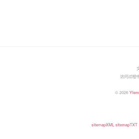
访问过程中
© 2026
YI
sitemapXML
sitemapTXT