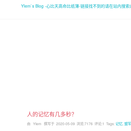
YIem`s Blog -心比天高命比纸薄-链接找不到的请在站内搜
人的记忆有几多秒？
由 YIem 撰写于
2020-05-09
浏览:7176 评论:1 Tags:
记忆
,
盟