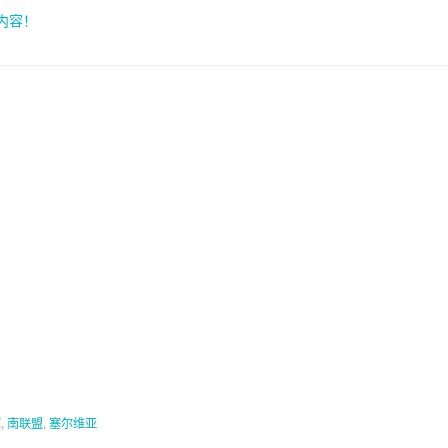
索内容！
军
,
南联盟
,
塞尔维亚