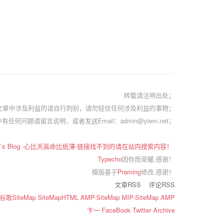
转载请注明出处；
文章中涉及利益的请自行判别，请勿轻信任何涉及利益的事物；
有任何问题请留言说明，或者发送Email：admin@yiem.net；
em`s Blog -心比天高命比纸薄-链接找不到的请在站内搜索内容！
.
Typecho
因你而荣耀.感谢！
模版基于
Praming
修改.感谢！
文章RSS
评论RSS
谷歌SiteMap
SiteMapHTML
AMP-SiteMap
MIP-SiteMap
AMP
卞一
FaceBook
Twitter
Archive