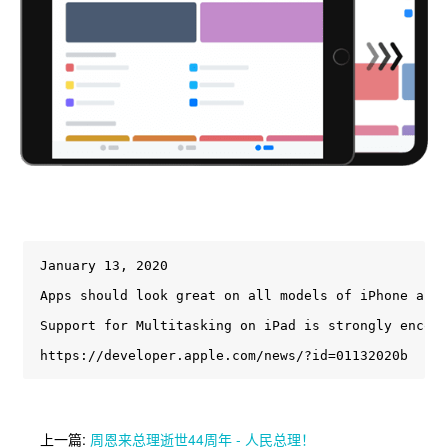
January 13, 2020

Apps should look great on all models of iPhone and 
Support for Multitasking on iPad is strongly encour
https://developer.apple.com/news/?id=01132020b
上一篇:
周恩来总理逝世44周年 - 人民总理！