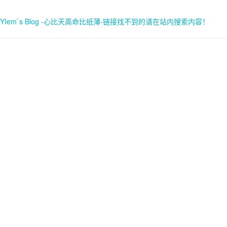
YIem`s Blog -心比天高命比纸薄-链接找不到的请在站内搜索内容！
首页
关于