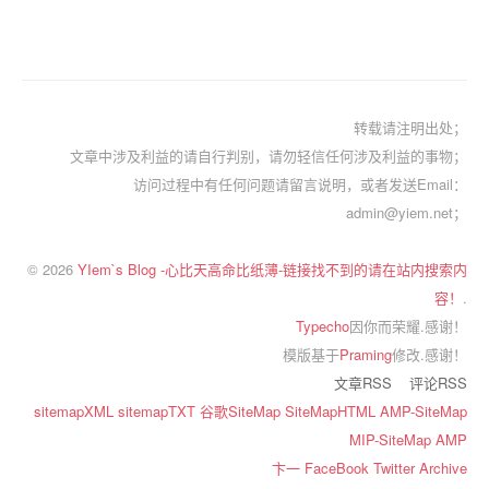
转载请注明出处；
文章中涉及利益的请自行判别，请勿轻信任何涉及利益的事物；
访问过程中有任何问题请留言说明，或者发送Email：
admin@yiem.net；
© 2026
YIem`s Blog -心比天高命比纸薄-链接找不到的请在站内搜索内
容！
.
Typecho
因你而荣耀.感谢！
模版基于
Praming
修改.感谢！
文章RSS
评论RSS
sitemapXML
sitemapTXT
谷歌SiteMap
SiteMapHTML
AMP-SiteMap
MIP-SiteMap
AMP
卞一
FaceBook
Twitter
Archive