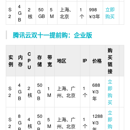
4
S
2
50
5
上海、
1
998
立即
G
2
GB
M
核
北京
个
¥/3年
购买
B
腾讯云双十一提前购：企业版
购
C
实
内
存
带
买
P
IP
地区
价格
例
存
储
宽
链
U
接
立
4
50
688
2
1
S
1
上海、广
即
G
G
¥/3
2
核
M
个
州、北京
购
B
B
年
买
立
8
50
1288
4
1
S
5
上海、广
即
G
G
¥/3
2
核
M
个
州、北京
购
B
B
年