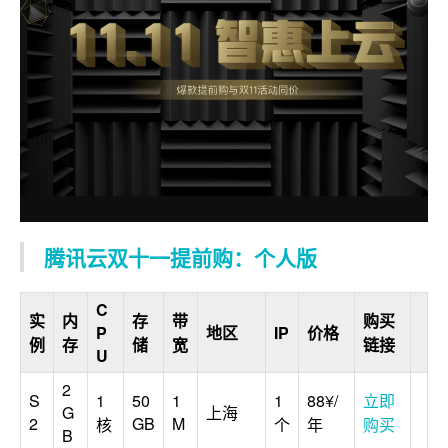
腾讯云双十一提前购：个人版
C
实
内
存
带
购买
P
地区
IP
价格
例
存
储
宽
链接
U
2
S
1
50
1
1
88¥/
立即
G
上海
2
GB
M
核
个
年
购买
B