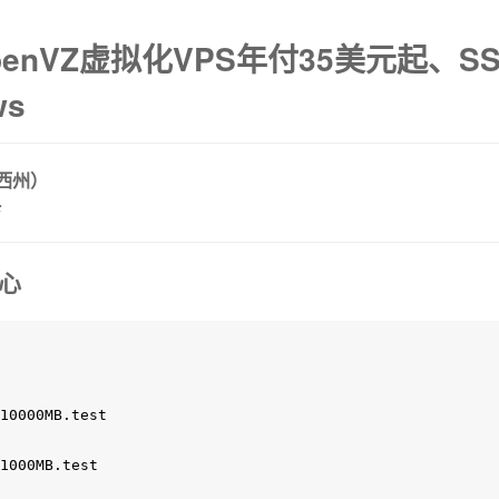
OpenVZ虚拟化VPS年付35美元起、S
ws
泽西州）
卡
中心
10000MB.test

1000MB.test
