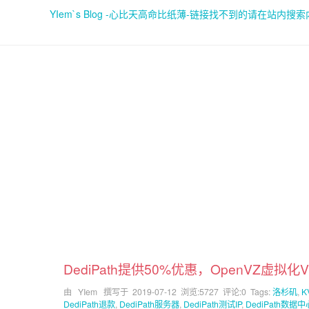
YIem`s Blog -心比天高命比纸薄-链接找不到的请在站内搜
DediPath提供50%优惠，OpenVZ虚拟
由 YIem 撰写于
2019-07-12
浏览:5727 评论:0 Tags:
洛杉矶
,
K
DediPath退款
,
DediPath服务器
,
DediPath测试IP
,
DediPath数据中