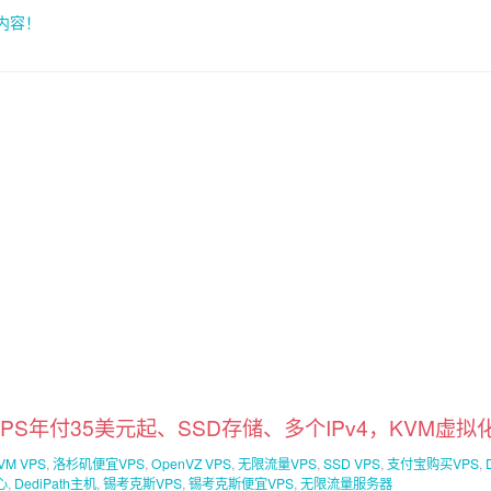
索内容！
化VPS年付35美元起、SSD存储、多个IPv4，KVM虚拟
VM VPS
,
洛杉矶便宜VPS
,
OpenVZ VPS
,
无限流量VPS
,
SSD VPS
,
支付宝购买VPS
,
心
,
DediPath主机
,
锡考克斯VPS
,
锡考克斯便宜VPS
,
无限流量服务器