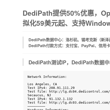
DediPath提供50%优惠，
拟化59美元起、支持Windo
DediPath数据中心：洛杉矶、锡考克斯（新
DediPath付款方式：支付宝、PayPal、信用
DediPath测试IP，DediPath数据
Network Information:

Los Angeles, CA

Test IPv4: 208.91.111.29

Test file: http://lg.dc04.dedicontrol.com/
Secaucus, NJ

Test IPv4: 91.132.1.132

Test file: http://lg.dc03.dedicontrol.com/
————————–

Hardware Information:
