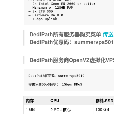
– 2x Intel Xeon E5-2660 or better

– Minimum of 128GB RAM

– 8x 2TB SSD

– Hardware RAID10

– 1Gbps uplink
DediPath所有服务器购买菜单
传送
DediPath优惠码：summervps501
DediPath服务商OpenVZ虚拟化VP
DediPath优惠码：summervps5019

提供免费DDoS保护： 1Gbps DDoS 
CPU
内存
存储-SSD
1 GB
100 GB
2 PCU核心