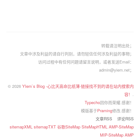
转载请注明出处；
文章中涉及利益的请自行判别，请勿轻信任何涉及利益的事物；
访问过程中有任何问题请留言说明，或者发送Email：
admin@yiem.net；
© 2026
YIem`s Blog -心比天高命比纸薄-链接找不到的请在站内搜索内
容！
.
Typecho
因你而荣耀.感谢！
模版基于
Praming
修改.感谢！
文章RSS
评论RSS
sitemapXML
sitemapTXT
谷歌SiteMap
SiteMapHTML
AMP-SiteMap
MIP-SiteMap
AMP