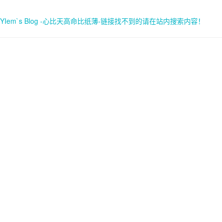
YIem`s Blog -心比天高命比纸薄-链接找不到的请在站内搜索内容！
首页
关于