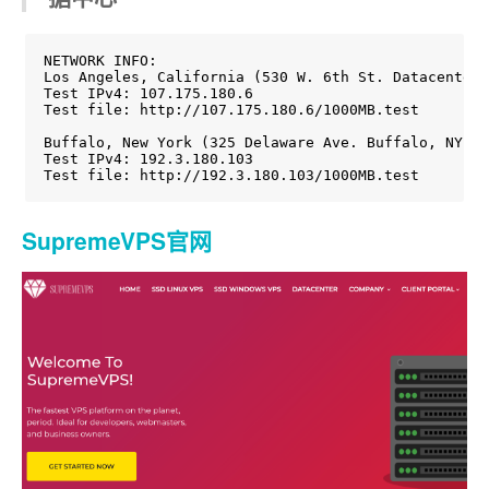
NETWORK INFO:

Los Angeles, California (530 W. 6th St. Datacenter 
Test IPv4: 107.175.180.6

Test file: http://107.175.180.6/1000MB.test

Buffalo, New York (325 Delaware Ave. Buffalo, NY Fa
Test IPv4: 192.3.180.103

Test file: http://192.3.180.103/1000MB.test
SupremeVPS官网