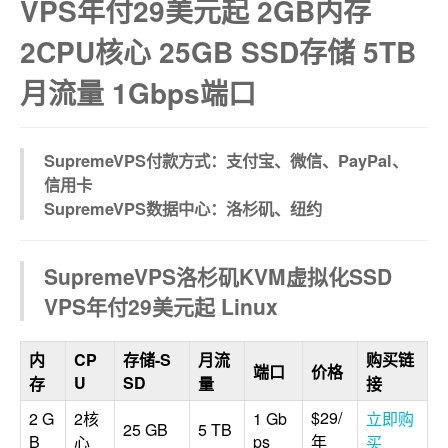
VPS年付29美元起 2GB内存
2CPU核心 25GB SSD存储 5TB
月流量 1Gbps端口
SupremeVPS付款方式：支付宝、微信、PayPal、
信用卡
SupremeVPS数据中心：洛杉矶、纽约
SupremeVPS洛杉矶KVM虚拟化SSD
VPS年付29美元起 Linux
内
CP
存储-S
月流
购买链
端口
价格
U
SD
存
量
接
$29/
2 G
2核
1 Gb
立即购
25 GB
5 TB
B
ps
年
心
买