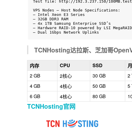
Test file: http://192.3.237.150/100MB.test

VPS Nodes – Host Node Specifications:

– Intel Xeon E3 Series

– 32GB DDR3 RAM

– 4x 1TB Samsung Enterprise SSD’s

– Hardware RAID-10 powered by LSI MegaRAID

– Dual 1Gbps Network Uplinks
TCNHosting达拉斯、芝加哥Open
CPU
SSD
内存
2 GB
30 GB
2
2核心
4 GB
50 GB
5
4核心
6 GB
80 GB
1
4核心
TCNHosting官网