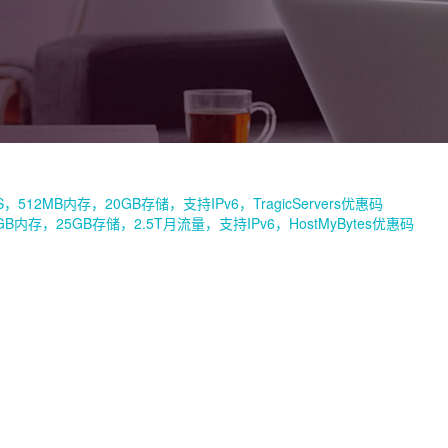
VPS，512MB内存，20GB存储，支持IPv6，TragicServers优惠码
1GB内存，25GB存储，2.5T月流量，支持IPv6，HostMyBytes优惠码