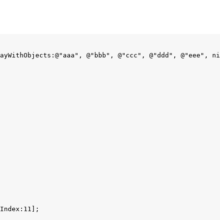
ayWithObjects:@"aaa", @"bbb", @"ccc", @"ddd", @"eee", ni
Index:11];
