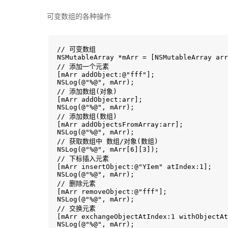
可变数组的各种操作
// 可变数组

NSMutableArray *mArr = [NSMutableArray arr
// 添加一个元素

[mArr addObject:@"fff"];

NSLog(@"%@", mArr);

// 添加数组(对象)

[mArr addObject:arr];

NSLog(@"%@", mArr);

// 添加数组(数组)

[mArr addObjectsFromArray:arr];

NSLog(@"%@", mArr);

// 获取数组中 数组/对象(数组)

NSLog(@"%@", mArr[6][3]);

// 下标插入元素

[mArr insertObject:@"YIem" atIndex:1];

NSLog(@"%@", mArr);

// 删除元素

[mArr removeObject:@"fff"];

NSLog(@"%@", mArr);

// 交换元素

[mArr exchangeObjectAtIndex:1 withObjectAt
NSLog(@"%@", mArr);
