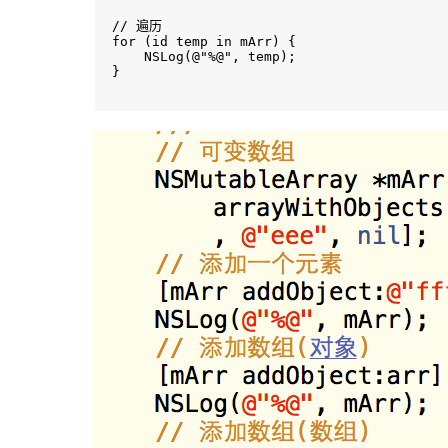
// 遍历

for (id temp in mArr) {

    NSLog(@"%@", temp);

}
