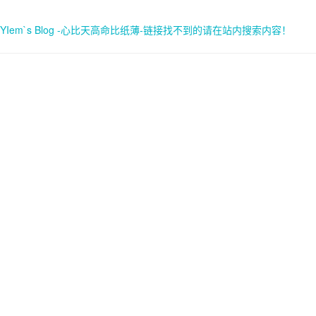
YIem`s Blog -心比天高命比纸薄-链接找不到的请在站内搜索内容！
首页
关于