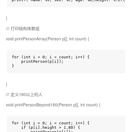
}
/// 打印结构体数组
void printPersonArray(Person p[], int count) {
for (int i = 0; i < count; i++) {

    printPerson(p[i]);

}
}
/// 定义180以上的人
void printPersonBeyond180(Person p[], int count) {
for (int i = 0; i < count; i++) {

    if (p[i].height > 1.80) {

        printPerson(p[i]);
