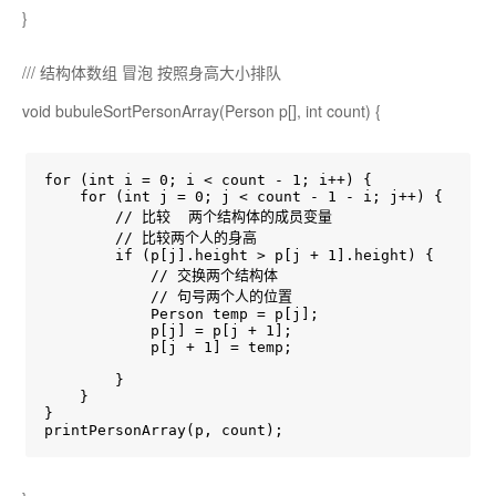
}
/// 结构体数组 冒泡 按照身高大小排队
void bubuleSortPersonArray(Person p[], int count) {
for (int i = 0; i < count - 1; i++) {

    for (int j = 0; j < count - 1 - i; j++) {

        // 比较  两个结构体的成员变量

        // 比较两个人的身高

        if (p[j].height > p[j + 1].height) {

            // 交换两个结构体

            // 句号两个人的位置

            Person temp = p[j];

            p[j] = p[j + 1];

            p[j + 1] = temp;

        }

    }

}

printPersonArray(p, count);