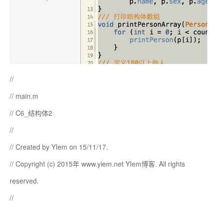
//
// main.m
// C6_结构体2
//
// Created by YIem on 15/11/17.
// Copyright (c) 2015年 www.yiem.net YIem博客. All rights
reserved.
//