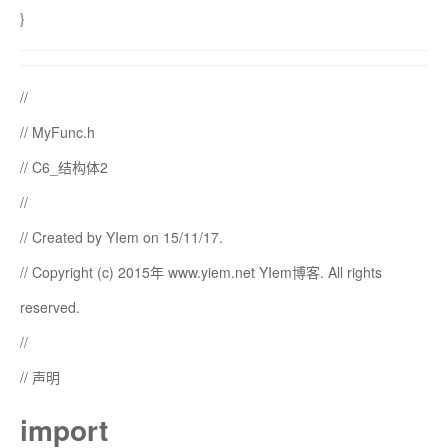
}
//
// MyFunc.h
// C6_结构体2
//
// Created by YIem on 15/11/17.
// Copyright (c) 2015年 www.yiem.net YIem博客. All rights
reserved.
//
// 声明
import