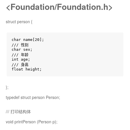
<Foundation/Foundation.h>
struct person {
char name[20];

/// 性别

char sex;

/// 年龄

int age;

/// 身高

float height;
};
typedef struct person Person;
/// 打印结构体
void printPerson (Person p);