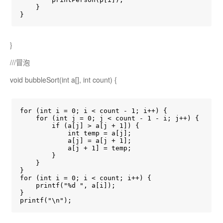
    }

}
}
///冒泡
void bubbleSort(int a[], int count) {
for (int i = 0; i < count - 1; i++) {

    for (int j = 0; j < count - 1 - i; j++) {

        if (a[j] > a[j + 1]) {

            int temp = a[j];

            a[j] = a[j + 1];

            a[j + 1] = temp;

        }

    }

}

for (int i = 0; i < count; i++) {

    printf("%d ", a[i]);

}

printf("\n");