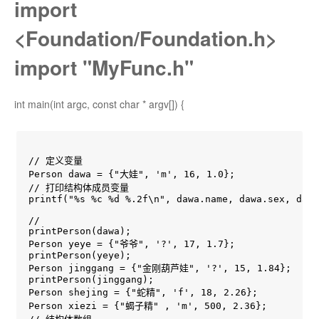
import
<Foundation/Foundation.h>
import "MyFunc.h"
int main(int argc, const char * argv[]) {
// 定义变量

Person dawa = {"大娃", 'm', 16, 1.0};

// 打印结构体成员变量

printf("%s %c %d %.2f\n", dawa.name, dawa.sex, dawa
//

printPerson(dawa);

Person yeye = {"爷爷", '?', 17, 1.7};

printPerson(yeye);

Person jinggang = {"金刚葫芦娃", '?', 15, 1.84};

printPerson(jinggang);

Person shejing = {"蛇精", 'f', 18, 2.26};

Person xiezi = {"蝎子精" , 'm', 500, 2.36};
