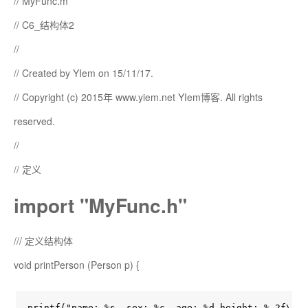
// MyFunc.m
// C6_结构体2
//
// Created by YIem on 15/11/17.
// Copyright (c) 2015年 www.yiem.net YIem博客. All rights
reserved.
//
// 定义
import "MyFunc.h"
/// 定义结构体
void printPerson (Person p) {
printf("name: %s, sex: %c, age: %d,height: %.2f\n",