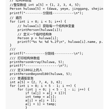
// 结构体数组

//整型数组 int a[5] = {1, 2, 3, 4, 5};

Person huluwa[5] = {dawa, yeye, jinggang, shejing, 
printf("---------分割线-----------\n");

// 遍历

for (int i = 0; i < 5; i++) {

    // huluwa[i] 获取每一个结构体变量

    printPerson(huluwa[i]);

    // 定义一个临时结构体

    Person p = huluwa[i];

    printf("%s %c %d %.2f\n", huluwa[i].name, p.sex
}

///

printf("----------分割线----------\n");

/// 打印结构体数组

printPersonArray(huluwa, 5);

printf("-----------------\n");

/// 定义180以上的人

printPersonBeyond180(huluwa, 5);

/// 普通版冒泡

int a[5] = {2, 7, 4, 3, 6};

for (int i = 0; i < 5 - 1; i ++) {

    for (int j = 0; j < 5 - 1 - i; j++) {

        if (a[j] > a[j + 1]){

        int temp = a[j];

        a[j] = a[j + 1];

        a[j + 1] = temp;

        }
