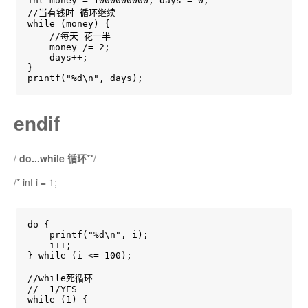
int money = 1000000000, days = 0;

//当有钱时 循环继续

while (money) {

    //每天 花一半

    money /= 2;

    days++;

}

printf("%d\n", days);
endif
/
do...while 循环
**/
/* int i = 1;
do {

    printf("%d\n", i);

    i++;

} while (i <= 100);

//while死循环

//  1/YES

while (1) {
