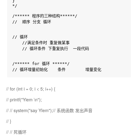
}

*/

/****** 程序的三种结构******/

//  顺序 分支 循环

// 循环

    //满足条件时 重复做某事

    // 循环条件 下重复执行  一段代码

/****** for 循环 ******/

// 循环增量初始化    条件        增量变化
// for (int i = 0; i < 5; i++) {
// printf("Yiem \n");
// // system("say YIem");// 系统函数 发出声音
// }
// // 死循环