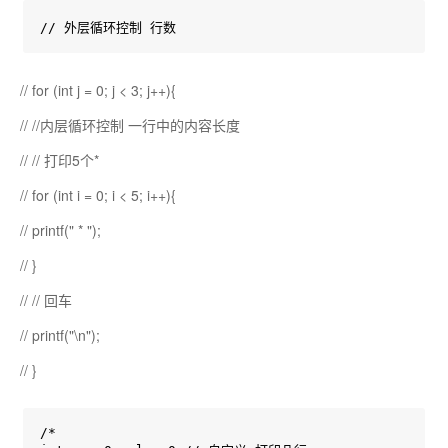
// 外层循环控制 行数
// for (int j = 0; j < 3; j++){
// //内层循环控制 一行中的内容长度
// // 打印5个*
// for (int i = 0; i < 5; i++){
// printf(" * ");
// }
// // 回车
// printf("\n");
// }
/*
