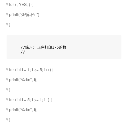
// for (; YES; ) {
// printf("死循环\n");
// }
    //练习: 正序打印1-5的数

    //
// for (int i = 1; i <= 5; i++) {
// printf("%d\n", i);
// }
// for (int i = 5; i >= 1; i--) {
// printf("%d\n", i);
// }