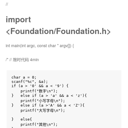
//
import
<Foundation/Foundation.h>
int main(int argc, const char * argv[]) {
/* // 限时代码 4min
char a = 0;

scanf("%c", &a);

if (a > '0' && a < '9') {

    printf("数字\n");

}   else if (a > 'a' && a < 'z'){

    printf("小写字母\n");

}   else if (a >'A' && a < 'Z'){

    printf("大写字母\n");

}   else{

    printf("其他\n");
