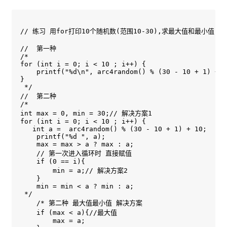
// 练习 用for打印10个随机数(范围10-30),求最大值和最小值

//  第一种

/*

for (int i = 0; i < 10 ; i++) {

    printf("%d\n", arc4random() % (30 - 10 + 1) + 1
}

 */

//  第二种

/*

int max = 0, min = 30;// 解决方案1

for (int i = 0; i < 10 ; i++) {

   int a =  arc4random() % (30 - 10 + 1) + 10;

    printf("%d ", a);

    max = max > a ? max : a;

    // 第一次进入循环时 直接赋值

    if (0 == i){

        min = a;// 解决方案2

    }

    min = min < a ? min : a;

 */

    /* 第二种 最大值最小值 解决方案

    if (max < a){//最大值

        max = a;
