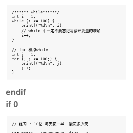
/****** while******/

int i = 1;

while (i <= 100) {

    printf("%d\n", i);

    // while 中一定不要忘记写循环变量的增加

    i++;

}

// for 模拟while

int j = 1;

for (; j <= 100;) {

    printf("%d\n", j);

    j++;

}
endif
if 0
// 练习 : 10亿 每天花一半  能花多少天
