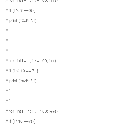
// for (int i = 1; i <= 100; i++) {
// if (i % 7 ==0) {
// printf("%d\n", i);
// }
//
// }
// for (int i = 1; i <= 100; i++) {
// if (i % 10 == 7) {
// printf("%d\n", i);
// }
// }
// for (int i = 1; i <= 100; i++) {
// if (i / 10 ==7) {