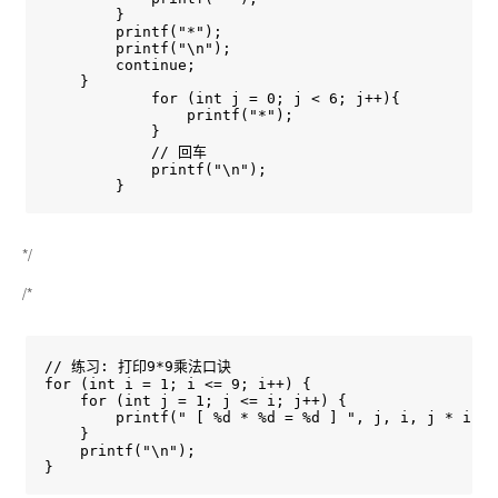
        }

        printf("*");

        printf("\n");

        continue;

    }

            for (int j = 0; j < 6; j++){

                printf("*");

            }

            // 回车

            printf("\n");

        }
*/
/*
// 练习: 打印9*9乘法口诀

for (int i = 1; i <= 9; i++) {

    for (int j = 1; j <= i; j++) {

        printf(" [ %d * %d = %d ] ", j, i, j * i);

    }

    printf("\n");

}