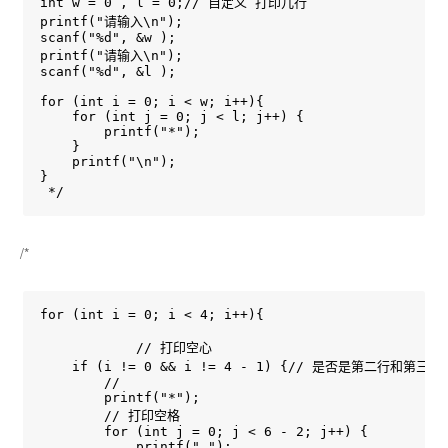
int w = 0 , l = 0;// 自定义 打印几行

printf("请输入\n");

scanf("%d", &w );

printf("请输入\n");

scanf("%d", &l );

for (int i = 0; i < w; i++){

    for (int j = 0; j < l; j++) {

        printf("*");

    }

    printf("\n");

}

 */
/*
for (int i = 0; i < 4; i++){

            // 打印空心

    if (i != 0 && i != 4 - 1) {// 是否是第二行
        //

        printf("*");

        // 打印空格

        for (int j = 0; j < 6 - 2; j++) {

            printf(" ");
