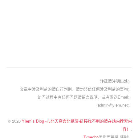
转载请注明出处；
文章中涉及利益的请自行判别，请勿轻信任何涉及利益的事物；
访问过程中有任何问题请留言说明，或者发送Email：
admin@yiem.net；
© 2026
YIem`s Blog -心比天高命比纸薄-链接找不到的请在站内搜索内
容！
.
Typecho
因你而荣耀.感谢！