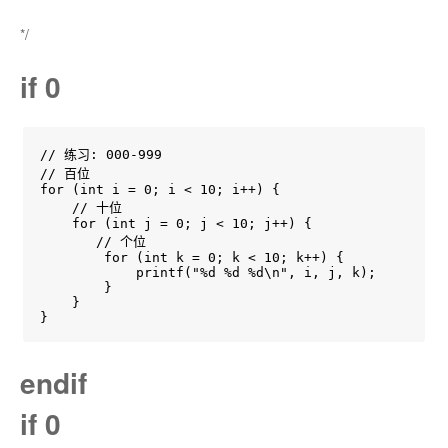
*/
if 0
// 练习: 000-999

// 百位

for (int i = 0; i < 10; i++) {

    // 十位

    for (int j = 0; j < 10; j++) {

       // 个位

        for (int k = 0; k < 10; k++) {

            printf("%d %d %d\n", i, j, k);

        }

    }

}
endif
if 0