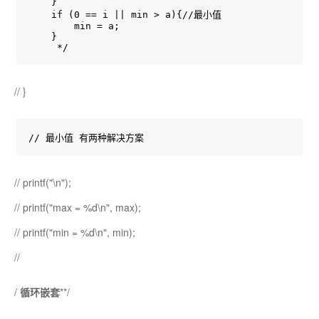
    }

    if (0 == i || min > a){//最小值

        min = a;

    }

     */
// }
// 最小值 有两种解决方案
// printf("\n");
// printf("max = %d\n", max);
// printf("min = %d\n", min);
//
/
循环嵌套
**/