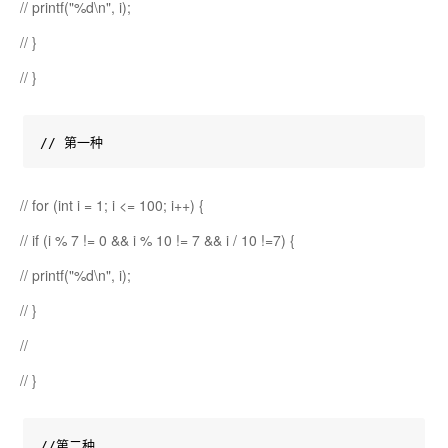
// printf("%d\n", i);
// }
// }
// 第一种
// for (int i = 1; i <= 100; i++) {
// if (i % 7 != 0 && i % 10 != 7 && i / 10 !=7) {
// printf("%d\n", i);
// }
//
// }
//第二种