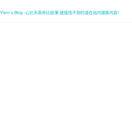
YIem`s Blog -心比天高命比纸薄-链接找不到的请在站内搜索内容！
首页
关于