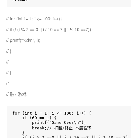
// for (int i = 1; i <= 100; i++) {
// if (! (i % 7 == 0 || i / 10 == 7 || i % 10 ==7)) {
// printf("%d\n", i);
// }
//
// }
/*
// 敲7 游戏
for (int i = 1; i <= 100; i++) {

    if (60 == i) {

        printf("Game Over\n");

        break;// 打断/终止 本层循环

    }

    if (i % 7 ==0 || i / 10 ==7 || i % 10 == 7) {
