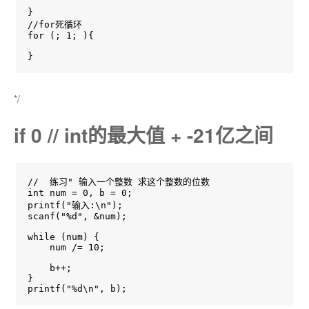
}

//for死循环

for (; 1; ){

}
*/
if 0 // int的最大值 + -21亿之间
//  练习" 输入一个整数 求这个整数的位数

int num = 0, b = 0;

printf("输入:\n");

scanf("%d", &num);

while (num) {

    num /= 10;

    b++;

}
