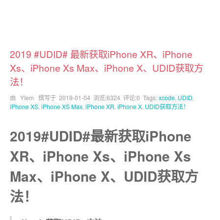
2019 #UDID# 最新获取iPhone XR、iPhone
Xs、iPhone Xs Max、iPhone X、UDID获取方
法！
由 YIem 撰写于
2019-01-04
浏览:6324 评论:0 Tags:
xcode
,
UDID
,
iPhone XS
,
iPhone XS Max
,
iPhone XR
,
iPhone X
,
UDID获取方法！
2019#UDID#最新获取iPhone
XR、iPhone Xs、iPhone Xs
Max、iPhone X、UDID获取方
法！