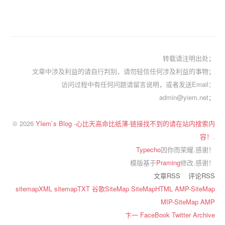
转载请注明出处；
文章中涉及利益的请自行判别，请勿轻信任何涉及利益的事物；
访问过程中有任何问题请留言说明，或者发送Email：
admin@yiem.net；
© 2026
YIem`s Blog -心比天高命比纸薄-链接找不到的请在站内搜索内
容！
.
Typecho
因你而荣耀.感谢！
模版基于
Praming
修改.感谢！
文章RSS
评论RSS
sitemapXML
sitemapTXT
谷歌SiteMap
SiteMapHTML
AMP-SiteMap
MIP-SiteMap
AMP
卞一
FaceBook
Twitter
Archive