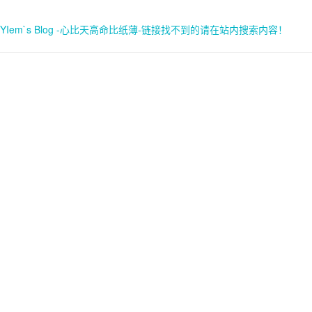
YIem`s Blog -心比天高命比纸薄-链接找不到的请在站内搜索内容！
首页
关于