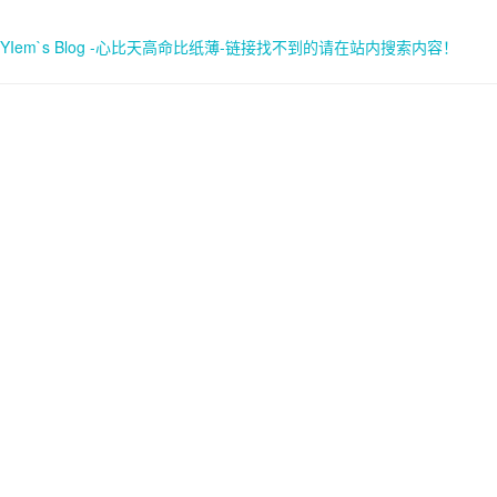
YIem`s Blog -心比天高命比纸薄-链接找不到的请在站内搜索内容！
首页
关于