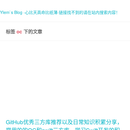
YIem`s Blog -心比天高命比纸薄-链接找不到的请在站内搜索内容！
标签
oc
下的文章
首页
关于
GitHub优秀三方库推荐以及日常知识积累分享，
常用的的OC和swift三方库，学习Swift开发的积