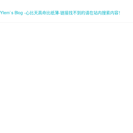
YIem`s Blog -心比天高命比纸薄-链接找不到的请在站内搜索内容！
首页
关于