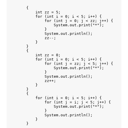
    {

        int zz = 5;

        for (int i = 0; i < 5; i++) {

            for (int j = 0; j < zz; j++) {

                System.out.print("*");

            }

            System.out.println();

            zz--;

        }

    }

    {

        int zz = 0;

        for (int i = 0; i < 5; i++) {

            for (int j = zz; j < 5; j++) {

                System.out.print("*");

            }

            System.out.println();

            zz++;

        }

    }

    {

        for (int i = 0; i < 5; i++) {

            for (int j = i; j < 5; j++) {

                System.out.print("*");

            }

            System.out.println();

        }

    }