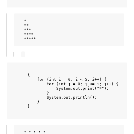
  *

  **

  ***

  ****

  *****
    {

        for (int i = 0; i < 5; i++) {

            for (int j = 0; j <= i; j++) {

                System.out.print("*");

            }

            System.out.println();

        }

    }
  * * * * *
