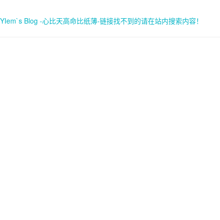
YIem`s Blog -心比天高命比纸薄-链接找不到的请在站内搜索内容！
首页
关于