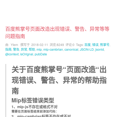
百度熊掌号页面改造出现错误、警告、异常等等
问题指南
由 YIem 撰写于
2018-02-11
浏览:8249 评论:0 Tags:
百度
,
错误
,
熊掌号
,
指南
,
警告
,
异常
,
帮助
,
mip
,
mip-cambrian
,
canonical
,
JSON-LD
,
jsonld
,
@context
,
isOrignal
,
pubDate
关于百度熊掌号“页面改造“出
现错误、警告、异常的帮助指
南
Mip标签错误类型
1、mip-js不存在或格式不对
需要在页面标签结束前添加代码：
2、mip-cambrian标签不存在或不对