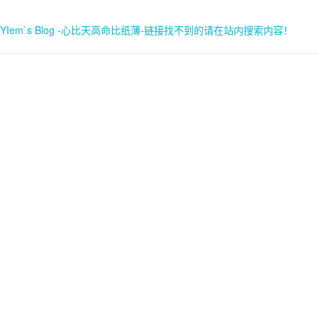
YIem`s Blog -心比天高命比纸薄-链接找不到的请在站内搜索内容！
首页
关于