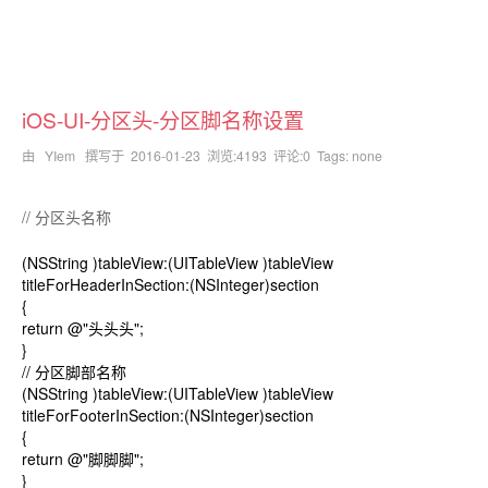
iOS-UI-分区头-分区脚名称设置
由 YIem 撰写于
2016-01-23
浏览:4193 评论:0 Tags: none
// 分区头名称
(NSString
)tableView:(UITableView
)tableView
titleForHeaderInSection:(NSInteger)section
{
return @"头头头";
}
// 分区脚部名称
(NSString
)tableView:(UITableView
)tableView
titleForFooterInSection:(NSInteger)section
{
return @"脚脚脚";
}