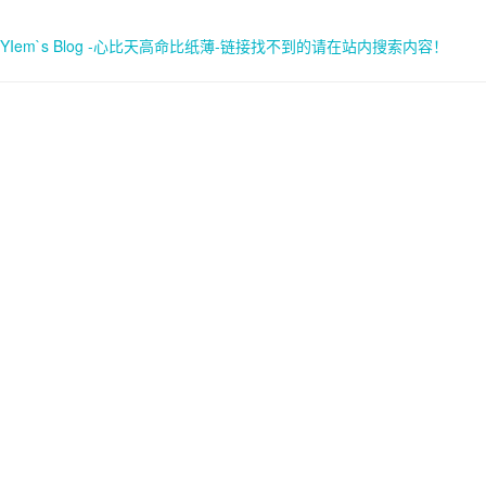
YIem`s Blog -心比天高命比纸薄-链接找不到的请在站内搜索内容！
首页
关于